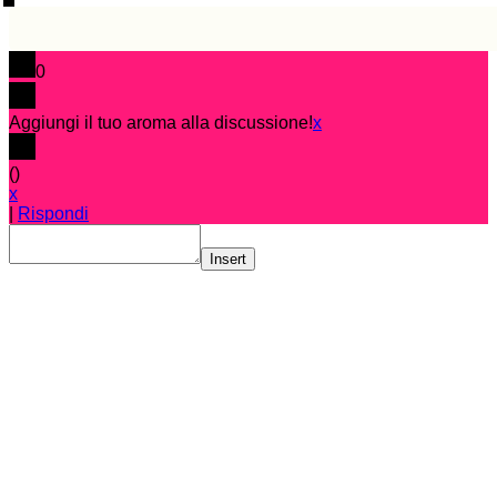
0
Aggiungi il tuo aroma alla discussione!
x
(
)
x
|
Rispondi
Insert